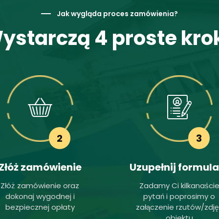
Jak wygląda proces zamówienia?
ystarczą 4 proste krok
2
3
Złóż zamówienie
Uzupełnij formula
Złóż zamówienie oraz
Zadamy Ci kilkanaści
dokonaj wygodnej i
pytań i poprosimy o
bezpiecznej opłaty
załączenie rzutów/zdję
obiektu