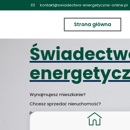
Przejdź
kontakt@swiadectwa-energetyczne-online.pl
do
treści
Strona główna
Świadectw
energetyc
Wynajmujesz mieszkanie?
Chcesz sprzedać nieruchomość?
Potrzebujesz odbioru budowlanego?