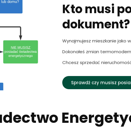
Kto musi p
dokument?
Wynajmujesz mieszkanie jako wł
Dokonałeś zmian termomoderni
Chcesz sprzedać nieruchomoś
Sprawdź czy musisz posi
adectwo Energety