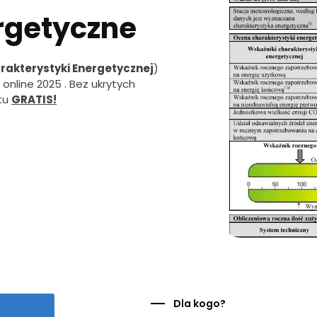
rgetyczne
akterystyki Energetycznej
)
nline 2025 . Bez ukrytych
tu
GRATIS!
Dla kogo?