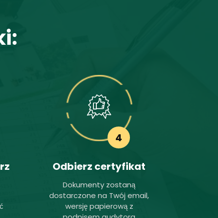
i:
4
rz
Odbierz certyfikat
e
Dokumenty zostaną
dostarczone na Twój email,
ć
wersję papierową z
podpisem audytora