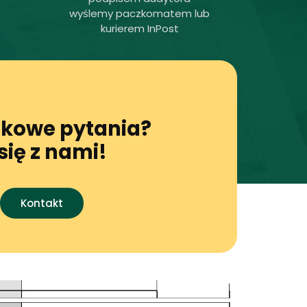
wyślemy paczkomatem lub
kurierem InPost
kowe pytania?
się z nami!
Kontakt