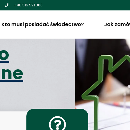
+48 516 521 306
Kto musi posiadać świadectwo?
Jak zamó
o
zne