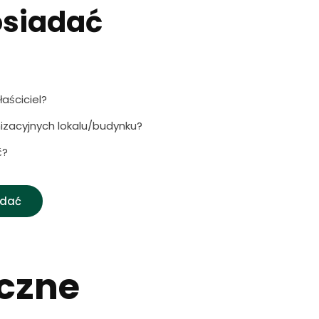
osiadać
aściciel?
zacyjnych lokalu/budynku?
ć?
adać
czne