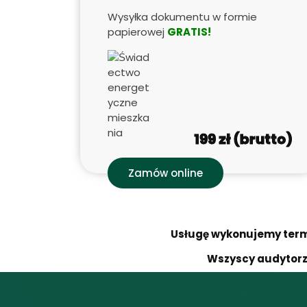
Wysyłka dokumentu w formie
papierowej
GRATIS!
199 zł (brutto)
Zamów online
Usługę wykonujemy term
Wszyscy audytorzy