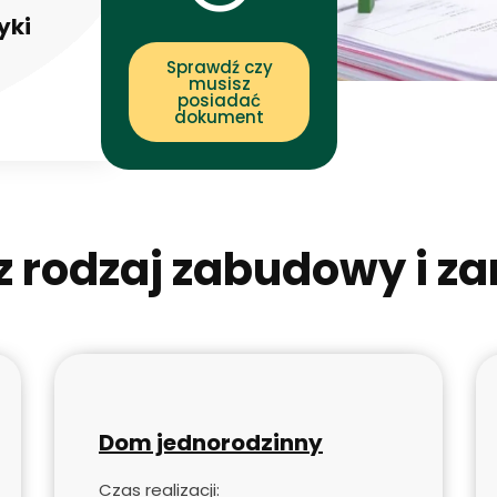
yki
Sprawdź czy
musisz
posiadać
dokument
 rodzaj zabudowy i z
Dom jednorodzinny
Czas realizacji: