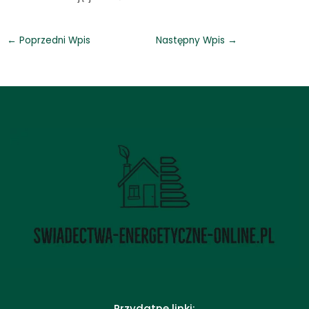
←
Poprzedni Wpis
Następny Wpis
→
Przydatne linki: