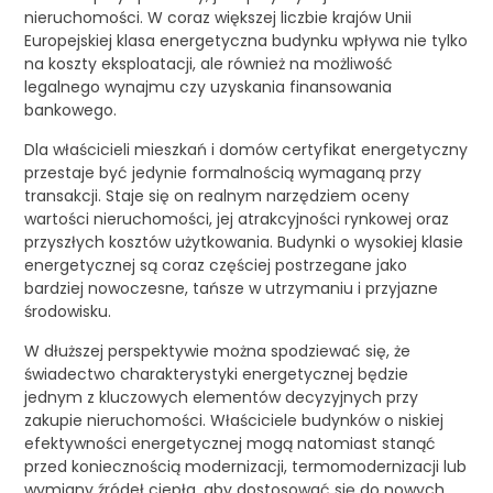
nieruchomości. W coraz większej liczbie krajów Unii
Europejskiej klasa energetyczna budynku wpływa nie tylko
na koszty eksploatacji, ale również na możliwość
legalnego wynajmu czy uzyskania finansowania
bankowego.
Dla właścicieli mieszkań i domów certyfikat energetyczny
przestaje być jedynie formalnością wymaganą przy
transakcji. Staje się on realnym narzędziem oceny
wartości nieruchomości, jej atrakcyjności rynkowej oraz
przyszłych kosztów użytkowania. Budynki o wysokiej klasie
energetycznej są coraz częściej postrzegane jako
bardziej nowoczesne, tańsze w utrzymaniu i przyjazne
środowisku.
W dłuższej perspektywie można spodziewać się, że
świadectwo charakterystyki energetycznej będzie
jednym z kluczowych elementów decyzyjnych przy
zakupie nieruchomości. Właściciele budynków o niskiej
efektywności energetycznej mogą natomiast stanąć
przed koniecznością modernizacji, termomodernizacji lub
wymiany źródeł ciepła, aby dostosować się do nowych