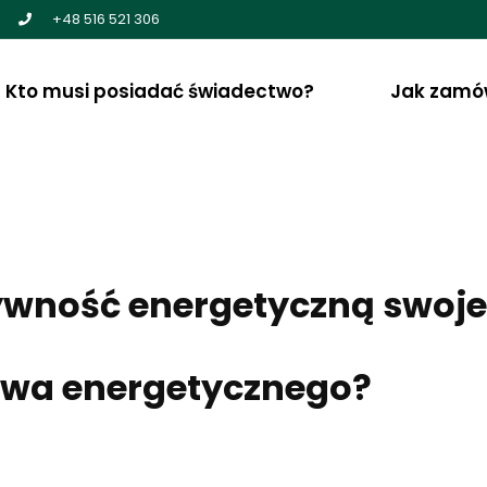
+48 516 521 306
Kto musi posiadać świadectwo?
Jak zamó
tywność energetyczną swoj
twa energetycznego?