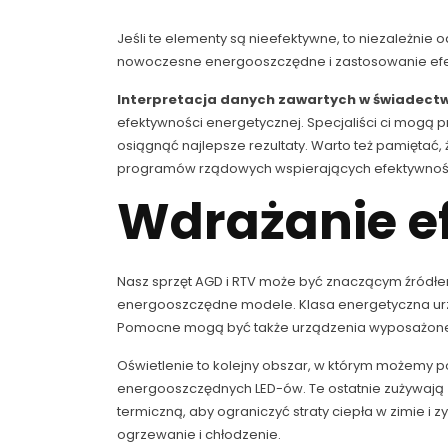
Jeśli te elementy są nieefektywne, to niezależnie
nowoczesne energooszczędne i zastosowanie efekt
Interpretacja danych zawartych w świadect
efektywności energetycznej. Specjaliści ci mog
osiągnąć najlepsze rezultaty. Warto też pamięta
programów rządowych wspierających efektywnoś
Wdrażanie e
Nasz sprzęt AGD i RTV może być znaczącym źródłe
energooszczędne modele. Klasa energetyczna urzą
Pomocne mogą być także urządzenia wyposażone w 
Oświetlenie to kolejny obszar, w którym możemy
energooszczędnych LED-ów. Te ostatnie zużywają zn
termiczną, aby ograniczyć straty ciepła w zimie i
ogrzewanie i chłodzenie.