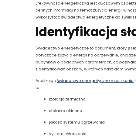
Efektywność energetyczna jest kluczowym aspekt
cennych informacji na temat zużycia energii w na
wykorzystać świadectwo energetyczne do zwięks
Identyfikacja s
Świadectwo energetyczne to dokument, który
pre
dotyczące zużycia energii na ogrzewanie, chłodze
budynków o podobnych parametrach, co pozwala n
zidentyfikować obszary, w których nasz dom wym
Analizując
świadectwo energetyczne mieszkania
l
to:
izolacja termiczna
stolarka okienna
jakość systemu ogrzewania
system chłodzenia