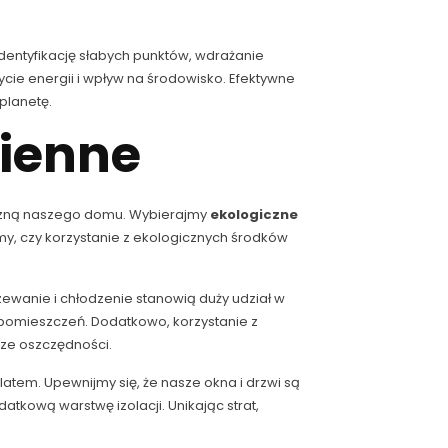
entyfikację słabych punktów, wdrażanie
cie energii i wpływ na środowisko. Efektywne
planetę.
ienne
czną naszego domu. Wybierajmy
ekologiczne
my, czy korzystanie z ekologicznych środków
zewanie i chłodzenie stanowią duży udział w
 pomieszczeń. Dodatkowo, korzystanie z
ze oszczędności.
latem. Upewnijmy się, że nasze okna i drzwi są
tkową warstwę izolacji. Unikając strat,