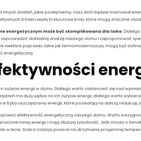
 od innych działań, jakie podejmiemy, nasz dom będzie marnował ener
ywnych źródeł ciepła to kluczowe kroki, które mogą znacznie obniż
wie energetycznym może być skomplikowana dla laika
. Dlatego
ą przeprowadzić dokładną analizę naszego domu i zaproponować sp
ć, że niektóre poprawki, takie jak termomodernizacja, mogą być do
ć energetyczną.
fektywności ener
m zużycia energii w domu. Dlatego warto zastanowić się nad wymia
dzeń ma duży wpływ na ich zużycie energii, dlatego warto wybierać
tryby oszczędzania energii, które pozwalają na dalszą redukcję z
 poprawić efektywność energetyczną naszego domu. Warto zrezygnow
acznie mniej energii i mają dłuższą żywotność. Jeśli chodzi o klima
 zyski w lecie. Dobra izolacja pozwoli na utrzymanie przyjemnej tem