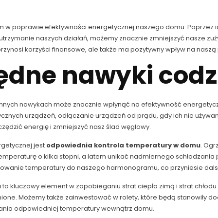
 w poprawie efektywności energetycznej naszego domu. Poprzez id
utrzymanie naszych działań, możemy znacznie zmniejszyć nasze zuży
 przynosi korzyści finansowe, ale także ma pozytywny wpływ na naszą 
ędne nawyki codz
nnych nawykach może znacznie wpłynąć na efektywność energety
etycznych urządzeń, odłączanie urządzeń od prądu, gdy ich nie używa
zędzić energię i zmniejszyć nasz ślad węglowy.
getycznej jest
odpowiednia kontrola temperatury w domu
. Ogr
emperaturę o kilka stopni, a latem unikać nadmiernego schładzania
owanie temperatury do naszego harmonogramu, co przyniesie dals
u
to kluczowy element w zapobieganiu strat ciepła zimą i strat chłodu 
nione. Możemy także zainwestować w rolety, które będą stanowiły doda
ymania odpowiedniej temperatury wewnątrz domu.