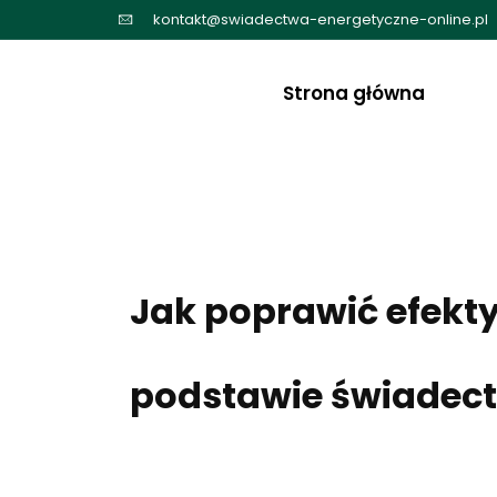
Przejdź
kontakt@swiadectwa-energetyczne-online.pl
do
treści
Strona główna
Jak poprawić efek
podstawie świadec