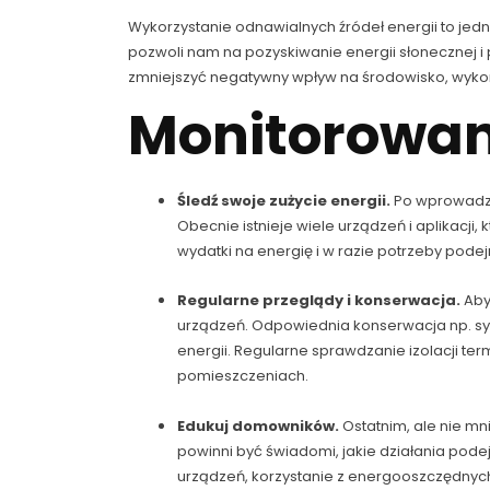
Wykorzystanie odnawialnych źródeł energii to jed
pozwoli nam na pozyskiwanie energii słonecznej i p
zmniejszyć negatywny wpływ na środowisko, wykorz
Monitorowan
Śledź swoje zużycie energii.
Po wprowadzen
Obecnie istnieje wiele urządzeń i aplikacj
wydatki na energię i w razie potrzeby pode
Regularne przeglądy i konserwacja.
Aby
urządzeń. Odpowiednia konserwacja np. sys
energii. Regularne sprawdzanie izolacji te
pomieszczeniach.
Edukuj domowników.
Ostatnim, ale nie m
powinni być świadomi, jakie działania pode
urządzeń, korzystanie z energooszczędnych