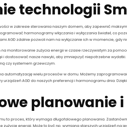
ie technologii S
wości w zakresie sterowania naszym domem, aby zapewnić maksyma
rogramować harmonogramy włączania i wyłączania świateł, co poz
ami AGD zdalnie pozwoli nam na wyłączanie ich w momencie, gdy ni
 monitorowanie zużycia energii w czasie rzeczywistym za pomocą 
rgii i dostosować nasze nawyki, aby zmniejszyć niepotrzebne wydatk
czną czy systemem grzewczym.
 na automatyzację wielu procesów w domu. Możemy zaprogramować 
czy urządzeń AGD do naszych preferencji i harmonogramu dnia. Dzięki
owe planowanie i
u to proces, który wymaga długofalowego planowania. Zastanówmy 
ze zużycie energii. Może to być np. wymiana starszych urządzeń na 