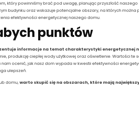
em, który powinniśmy brać pod uwagę, planując przyszłość naszeg
szym budynku oraz wskazuje potencjalne obszary, na których można 
zenia efektywności energetycznej naszego domu.
łabych punktów
zentuje informacje na temat charakterystyki energetycznej
nie, produkcję ciepłej wody użytkowej oraz oświetlenie. Wartości t
am ocenić, jak nasz dom wypada w kwestii efektywności energetyc
aga ulepszeń.
ub domu,
warto skupić się na obszarach, które mają największy