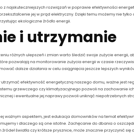
no z najskuteczniejszych rozwiązań w poprawie efektywności energet
rzekształcenie jej w prąd elektryczny. Dzięki temu możemy nie tylko 
ystując ekologiczne źródło energii.
ie i utrzymanie
iu różnych ulepszeń i zmian warto śledzić swoje zużycie energii, aby
i, które pozwalają na monitorowanie zużycia energii w czasie rzeczy
jmować dalsze działania w celu osiągnięcia jeszcze lepszych wynikó
 utrzymać efektywność energetyczną naszego domu, ważne jest reg
temu grzewczego czy klimatyzacyjnego pozwoli na zachowanie ich o
rmicznej i ewentualne jej naprawy pozwoli uniknąć niepotrzebnych str
niej ważnym aspektem, jest edukacja domowników na temat efektyw
jmujemy i dlaczego są one istotne. Zachęcanie do dbania o oszczędn
 źródeł światła czy krótsze prysznice, może znacznie przyczynić si