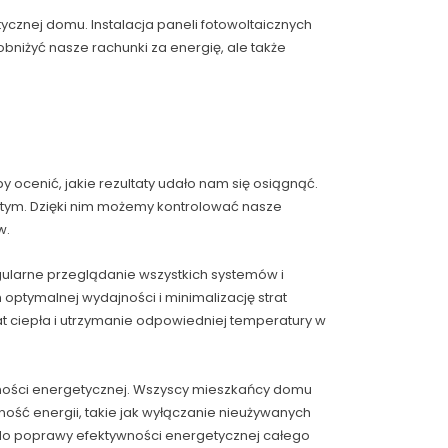
ycznej domu. Instalacja paneli fotowoltaicznych
obniżyć nasze rachunki za energię, ale także
 ocenić, jakie rezultaty udało nam się osiągnąć.
wistym. Dzięki nim możemy kontrolować nasze
w.
ularne przeglądanie wszystkich systemów i
ptymalnej wydajności i minimalizację strat
at ciepła i utrzymanie odpowiedniej temperatury w
ności energetycznej. Wszyscy mieszkańcy domu
ość energii, takie jak wyłączanie nieużywanych
ę do poprawy efektywności energetycznej całego