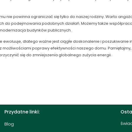
 nie powinna ograniczać się tylko do naszej rodziny. Warto angażo
ych do podejmowania podobnych działań. Możemy także współpracowa
 modernizacja budynków publicznych.
le ewoluuje, dlatego ważne jest ciągłe doskonalenie i poszukiwanie
o z możliwościami poprawy efektywności naszego domu. Pamiętajmy
rzyczynić się do zmniejszenia globalnego zużycia energii.
Przydatne linki:
Osta
świa
Blog