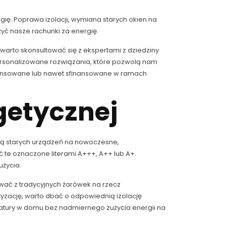
gię. Poprawa izolacji, wymiana starych okien na
yć nasze rachunki za energię.
 warto skonsultować się z ekspertami z dziedziny
ersonalizowane rozwiązania, które pozwolą nam
finansowane lub nawet sfinansowane w ramach
getycznej
ną starych urządzeń na nowoczesne,
 te oznaczone literami A+++, A++ lub A+.
użycia.
ać z tradycyjnych żarówek na rzecz
tyzację, warto dbać o odpowiednią izolację
peratury w domu bez nadmiernego zużycia energii na