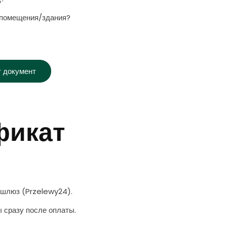
 помещения/здания?
т документ
фикат
 шлюз (Przelewy24).
 сразу после оплаты.