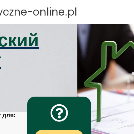
czne-online.pl
ский
т
 для: