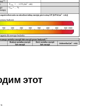
одим этот
ц?