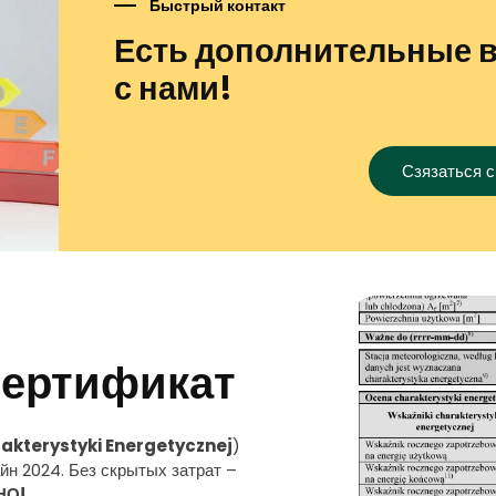
Быстрый контакт
Есть дополнительные 
с нами!
Сзязаться с
сертификат
kterystyki Energetycznej
)
йн 2024. Без скрытых затрат –
НО!