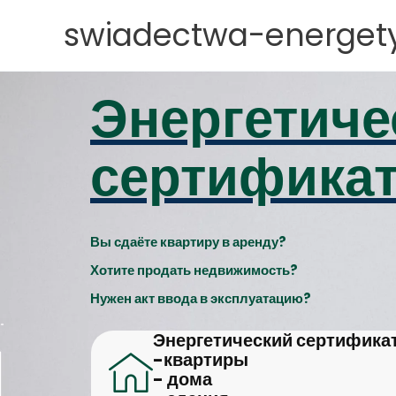
Перейти
swiadectwa-energety
к
содержимому
Энергетиче
сертифика
Вы сдаёте квартиру в аренду?
Хотите продать недвижимость?
Нужен акт ввода в эксплуатацию?
Энергетический сертификат
-квартиры
- дома